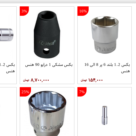
3%
16%
بکس 1.2 بلند 6 پر 8 الی 16
بکس مشکی 1 درایو 90 هنس
هنس
هنس
۸,۷۰۰,۰۰۰
۱۵۴,۰۰۰
25%
7%