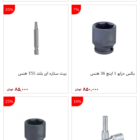
35%
7%
بکس درایو 1 اینچ 36 هنس
بیت ستاره ای بلند T55 هنس
۸۵,۰۰۰
۸۵۰,۰۰۰
25%
10%