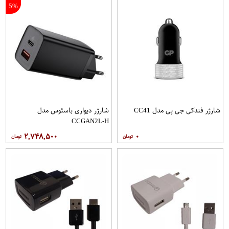
5%
شارژر فندکی جی پی مدل CC41
شارژر دیواری باسئوس مدل
CCGAN2L-H
۲,۷۴۸,۵۰۰
۰