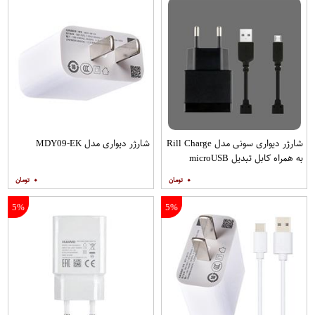
شارژر دیواری سونی مدل Rill Charge
شارژر دیواری مدل MDY09-EK
به همراه کابل تبدیل microUSB
۰
۰
5%
5%