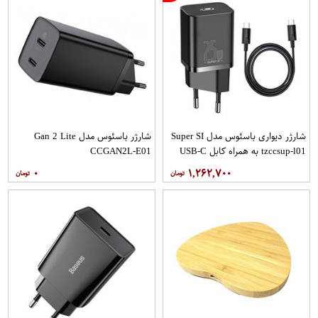
شارژر دیواری باسئوس مدل Super SI
شارژر باسئوس مدل Gan 2 Lite
tzccsup-l01 به همراه کابل USB-C
CCGAN2L-E01
۰
۱,۲۶۲,۷۰۰