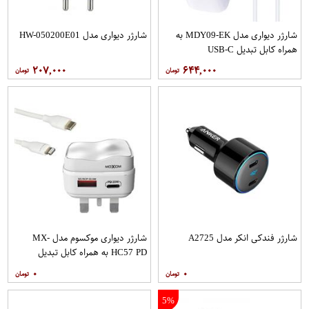
شارژر دیواری مدل MDY09-EK به
شارژر دیواری مدل HW-050200E01
همراه کابل تبدیل USB-C
۲۰۷,۰۰۰
۶۴۴,۰۰۰
شارژر فندکی انکر مدل A2725
شارژر دیواری موکسوم مدل MX-
HC57 PD به همراه کابل تبدیل
لایتنینگ
۰
۰
5%