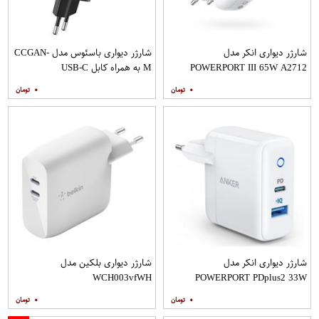
شارژر دیواری انکر مدل
شارژر دیواری باسئوس مدل CCGAN-
POWERPORT III 65W A2712
M به همراه کابل USB-C
۰
۰
شارژر دیواری انکر مدل
شارژر دیواری بلکین مدل
WCH003vfWH
POWERPORT PDplus2 33W
A2626LD1
۰
۰