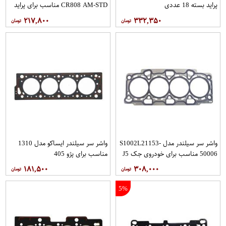
پراید بسته 18 عددی
CR808 AM-STD مناسب برای پراید
بسته 8عددی
۲۱۷,۸۰۰
۳۳۲,۳۵۰
واشر سر سیلندر مدل S1002L21153-
واشر سر سیلندر ایساکو مدل 1310
50006 مناسب برای خودروی جک J5
مناسب برای پژو 405
اتوماتیک
۱۸۱,۵۰۰
۳۰۸,۰۰۰
5%