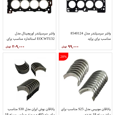
واشر سرسیلندر مدل 8540124
واشر سرسیلندر اوریجینال مدل
مناسب برای پراید
EOCWTU32 استاندارد مناسب برای
پژو 206تیپ2
۲۰۹,۰۰۰
۹۹,۰۰۰
28%
یاتاقان موبیس مدل S25 مناسب برای
یاتاقان بوش ایران مدل S30 مناسب
پراید بسته 18 عددی
برای پژو 405 و سمند و پارس بسته 18