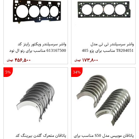
واشر سرسیلندر تی تی مدل
واشر سرسيلندر ويكتور راينز كد
T8204051 مناسب برای پژو 405
613167500 مناسب براي رنو ال نود
۴۵۶,۵۰۰
۱۷۳,۸۰۰
5%
34%
یاتاقان موبیس مدل S50 مناسب برای
یاتاقان متحرک گلدن بیرینگ کد