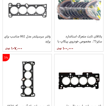
یاتاقان ثابت متحرک استاندارد
واشر سرسیلندر مدل 002 مناسب برای
سایز75. مخصوص خودروی پیکاپ با
پراید
کد فنیMS1209GPبرند NDC
۱۰۷,۰۰۰
۱۰۰,۰۰۰
فروشگاه مگاموتور
5%
واشر سرسیلندر اوریجینال مدل
واشر سرسیلندر اچ آی سی کد 4424