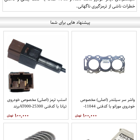
خطرات ناشی از ترمزگیری ناگهانی.
پیشنهاد هایی برای شما
واشر سر سیلندر (اصلی) مخصوص
استپ ترمز (اصلی) مخصوص خودروی
خودروی مورانو با کدفنی 11044-
تیانا با کدفنی 25300-AT000برند
8J107برند نیسان موتور فروشگاه
نیسان موتور فروشگاه مگاموتور
۱۰۰,۰۰۰
۱۰۰,۰۰۰
مگاموتور