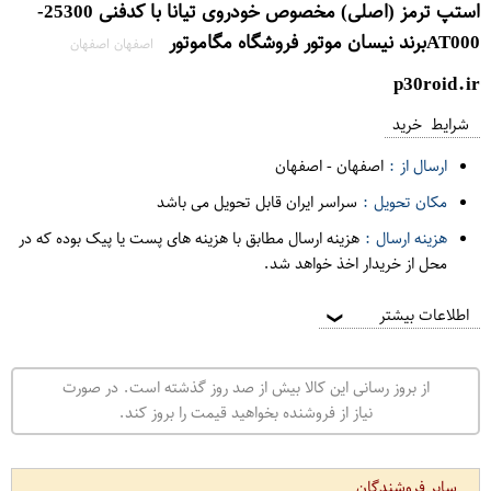
استپ ترمز (اصلی) مخصوص خودروی تیانا با کدفنی 25300-
AT000برند نیسان موتور فروشگاه مگاموتور
اصفهان اصفهان
p30roid.ir
شرایط خرید
ارسال از :
اصفهان
-
اصفهان
مکان تحویل :
سراسر ایران قابل تحویل می باشد
هزینه ارسال :
هزینه ارسال مطابق با هزینه های پست یا پیک بوده که در
محل از خریدار اخذ خواهد شد.
اطلاعات بیشتر
❯
از بروز رسانی این کالا بیش از صد روز گذشته است. در صورت
نیاز از فروشنده بخواهید قیمت را بروز کند.
سایر فروشندگان