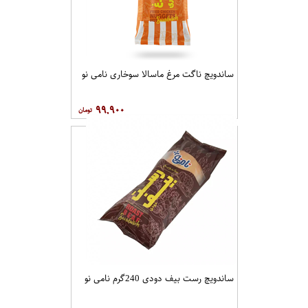
ساندویچ ناگت مرغ ماسالا سوخاری نامی نو
۹۹,۹۰۰
ساندویچ رست بیف دودی 240گرم نامی نو