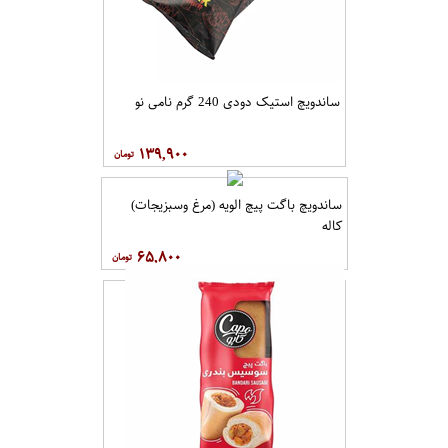
ساندویچ استیک دودی 240 گرم نامی نو
۱۳۹,۹۰۰
ساندویچ باگت پیچ الویه (مرغ وسبزیجات)
کاله
۶۵,۸۰۰