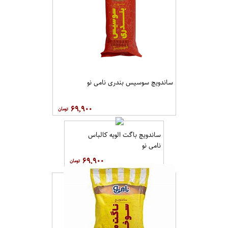
ساندویچ سوسیس بندری نامی نو
۶۹,۹۰۰
ساندویچ باگت الویه کالباس
نامی نو
۶۹,۹۰۰