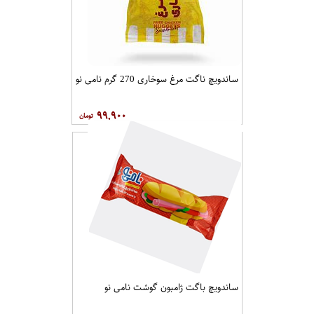
ساندویچ ناگت مرغ سوخاری 270 گرم نامی نو
۹۹,۹۰۰
ساندویچ باگت ژامبون گوشت نامی نو