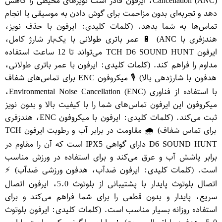
Cancellation (ANC)، ایرفون قادر است نویزهای محیطی را کاهش
دهد و تجربه‌ای بدون مزاحمت برای گوش دادن به موسیقی یا انجام
تماس‌ها به شما بدهد. (کلمات کلیدی: ایرفون با حذف نویز،
هندزفری با ANC) 🔋 عمر باتری طولانی با یک‌بار شارژ کامل،
ایرفون TCH D6 SOUND HUNT می‌تواند تا 12 ساعت استفاده
مداوم را فراهم کند. (کلمات کلیدی: ایرفون با عمر باتری طولانی،
هدفون با شارژدهی بالا) 🎙️ میکروفون ENC برای تماس‌های شفاف
با استفاده از فناوری Environmental Noise Cancellation (ENC)،
میکروفون این ایرفون تماس‌های شما را با کیفیت بالا و بدون نویز
ثبت می‌کند. (کلمات کلیدی: ایرفون با میکروفون ENC، هندزفری
برای تماس شفاف) 🌧️ مقاومت در برابر آب و رطوبت ایرفون TCH
D6 SOUND HUNT دارای گواهی IPX5 است که آن را مقاوم در
برابر پاشش آب و عرق می‌کند و برای استفاده در ورزش مناسب
است. (کلمات کلیدی: ایرفون ضدآب، هدفون ورزشی ضدآب) ⚡
اتصال بلوتوث پایدار با پشتیبانی از بلوتوث 5.0، ایرفون اتصال
سریع، پایدار و بدون قطعی را برای شما فراهم می‌کند و برای
استفاده روزانه بسیار مناسب است. (کلمات کلیدی: ایرفون بلوتوث