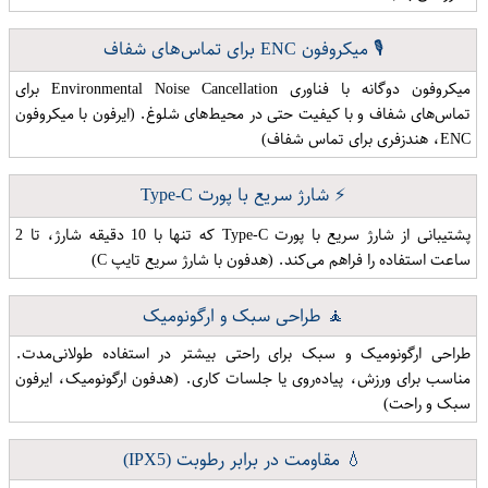
🎙️ میکروفون ENC برای تماس‌های شفاف
میکروفون دوگانه با فناوری Environmental Noise Cancellation برای
تماس‌های شفاف و با کیفیت حتی در محیط‌های شلوغ. (ایرفون با میکروفون
ENC، هندزفری برای تماس شفاف)
⚡ شارژ سریع با پورت Type-C
پشتیبانی از شارژ سریع با پورت Type-C که تنها با 10 دقیقه شارژ، تا 2
ساعت استفاده را فراهم می‌کند. (هدفون با شارژ سریع تایپ C)
🧘 طراحی سبک و ارگونومیک
طراحی ارگونومیک و سبک برای راحتی بیشتر در استفاده طولانی‌مدت.
مناسب برای ورزش، پیاده‌روی یا جلسات کاری. (هدفون ارگونومیک، ایرفون
سبک و راحت)
💧 مقاومت در برابر رطوبت (IPX5)