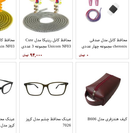
محافظ کابل مدل صدفی
محافظ کابل رینیکا مدل Cute
محافظ کاب
cheronix مجموعه چهار عددی
Unicorn NF03 مجموعه 3 عددی
kin NF03
مجموعه 3 عددی
۹۴,۰۰۰
۰
کیف هندزفری مدل B606
عینک محافظ چشم مدل کروز
عینک مح
7026
کروز مدل 9270