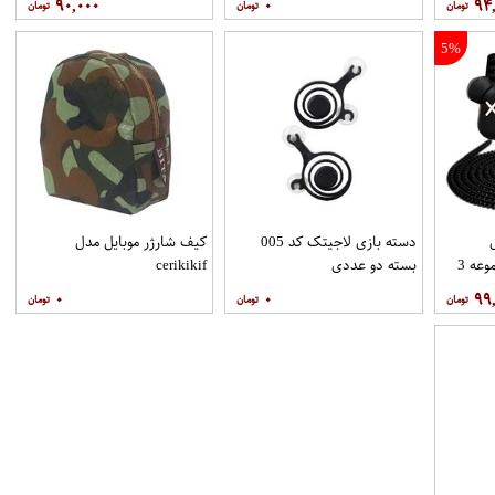
۹۰,۰۰۰
۰
۹۴
5%
دسته بازی لاجیتک کد 005
کیف شارژر موبایل مدل
Bearbrick NBB03 مجموعه 3
بسته دو عددی
cerikikif
۰
۰
۹۹