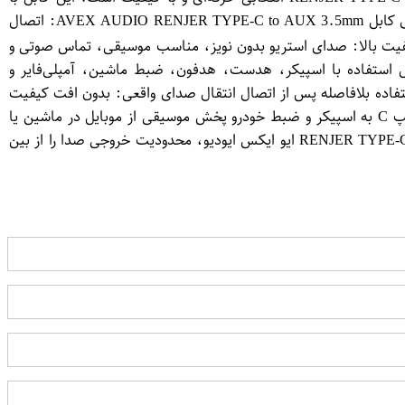
طراحی خاص و انتقال صدای شفاف، امکان استفاده از انواع تجهیزات صوتی را برای کاربران دستگاه‌های Type-C فراهم می‌کند. ⭐ ویژگی‌های کابل AVEX AUDIO RENJER TYPE-C to AUX 3.5mm: اتصال
 جک ۳.۵ میلی‌متری مانند Samsung، Xiaomi، Huawei و ... انتقال صدای با کیفیت بالا: صدای استریو بدون نویز، مناسب موسیقی، تماس صوتی و
بل استفاده با اسپیکر، هدست، هدفون، ضبط ماشین، آمپلی‌فایر و
ندارد: طراحی شده برای راحتی استفاده در خودرو یا میز کار بدون نیاز به نصب نرم‌افزار: Plug & Play، قابل استفاده بلافاصله پس از اتصال انتقال صدای واقعی: بدون افت کیفیت
حتی در استفاده‌های مداوم و طولانی برند معتبر AVEX AUDIO: ساخت دقیق و عملکرد قابل اعتماد مناسب برای: اتصال گوشی‌های تایپ C به اسپیکر و ضبط خودرو پخش موسیقی از موبایل در ماشین یا
سیستم صوتی استفاده روزمره برای تماس، موسیقی یا پادکست جایگزین حرفه‌ای برای هندزفری‌های معمولی و بی‌کیفیت با کابل RENJER TYPE-C 3.5MM ایو ایکس ایودیو، محدودیت خروجی صدا را از بین