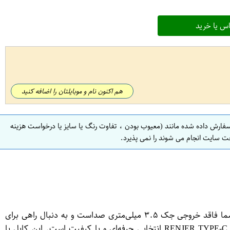
س یا خرید
هم اکنون نام و موبایلتان را اضافه کنید
سفارش داده شده مانند (معیوب بودن ، تفاوت رنگ یا سایز یا درخواست هزینه
ت سایت انجام می شوند را نمی پذیرد.
کابل تایپ سی به AUX ایو ایکس ایودیو مدل RENJER TYPE-C 3.5MM | اتصال آسان موبایل به ضبط، اسپیکر و هدفون اگر گوشی شما فاقد خروجی جک ۳.۵ میلی‌متری صداست و به دنبال راهی برای
اتصال آن به سیستم‌های صوتی مانند ضبط ماشین، اسپیکر یا هدفون هستید، کابل تایپ سی به AUX ایو ایکس ایودیو مدل RENJER TYPE-C 3.5MM انتخابی حرفه‌ای و با کیفیت است. این کابل با