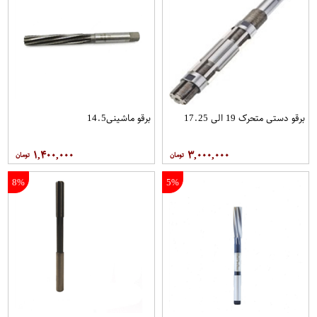
برقو دستی متحرک 19 الی 17.25
برقو ماشینی14.5
۱,۴۰۰,۰۰۰
۳,۰۰۰,۰۰۰
8%
5%