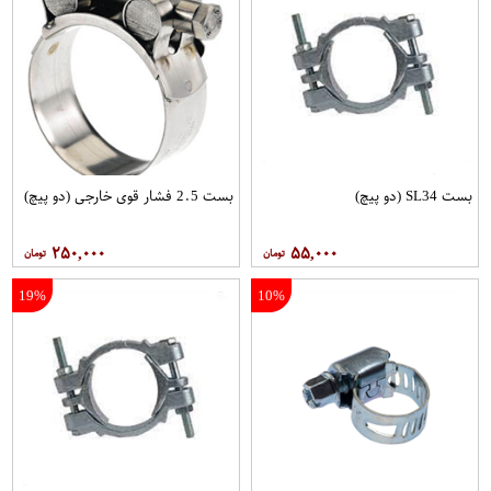
بست SL34 (دو پیچ)
بست 2.5 فشار قوی خارجی (دو پیچ)
۲۵۰,۰۰۰
۵۵,۰۰۰
19%
10%