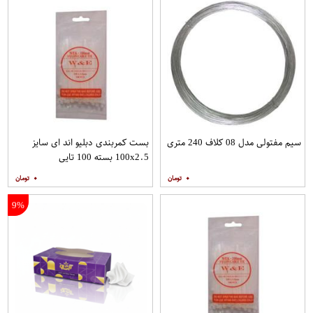
سیم مفتولی مدل 08 کلاف 240 متری
بست کمربندی دبلیو اند ای سایز
100x2.5 بسته 100 تایی
۰
۰
9%