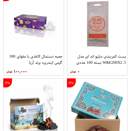
بست کمربندی دبلیو اند ای مدل
جعبه دستمال کاغذی با مقوای 300
W&E200X2.5 بسته 100 عددی
گرمی ایندربرد برند آریا
۱۰۰,۰۰۰
۰
9%
9%