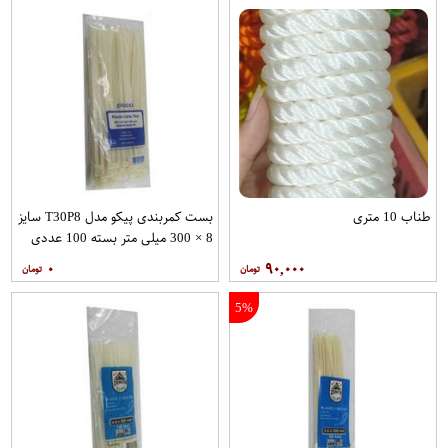
طناب 10 متری
بست کمربندی پیکو مدل T30P8 سایز
8 × 300 میلی متر بسته 100 عددی
۰
۹۰,۰۰۰
5%