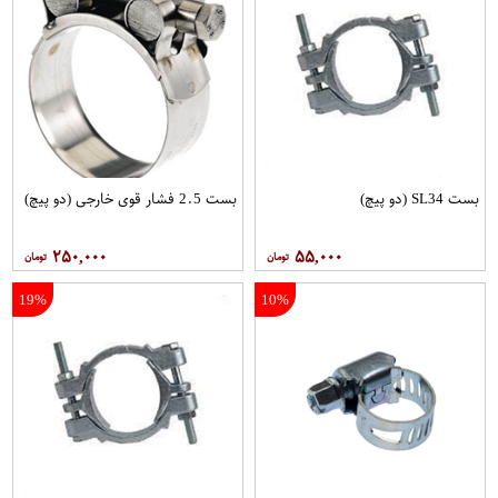
بست SL34 (دو پیچ)
بست 2.5 فشار قوی خارجی (دو پیچ)
۲۵۰,۰۰۰
۵۵,۰۰۰
19%
10%