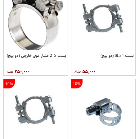
بست SL34 (دو پیچ)
بست 2.5 فشار قوی خارجی (دو پیچ)
۲۵۰,۰۰۰
۵۵,۰۰۰
19%
10%