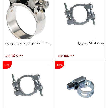
بست SL34 (دو پیچ)
بست 2.5 فشار قوی خارجی (دو پیچ)
۲۵۰,۰۰۰
۵۵,۰۰۰
19%
10%