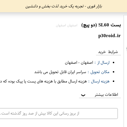
بازار فوری - تجربه یک خرید لذت بخش و دلنشین
بست SL60 (دو پیچ)
اصفهان اصفهان
p30roid.ir
شرایط خرید
ارسال از :
اصفهان
-
اصفهان
مکان تحویل :
سراسر ایران قابل تحویل می باشد
هزینه ارسال :
هزینه ارسال مطابق با هزینه های پست یا پیک بوده که د
اطلاعات بیشتر
❯
از بروز رسانی این کالا بیش از صد روز گذشته است. 