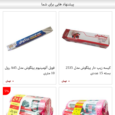
پیشنهاد هایی برای شما
کیسه زیپ دار پیلگوش مدل 2535
فویل آلومینیوم پیلگوش مدل A45 رول
بسته 15 عددی
10 متری
۰
۰
5%