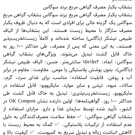
بشقاب یکبار مصرف گیاهی مربع برند سوگاس
بشقاب یکبار مصرف گیاهی مربع برند سوگاس بشقاب گیاهی مربع
سوگاس یک گزینه عالی برای افرادی است که به دنبال ظروف یکبار
مصرف سازگار با محیط زیست هستند. این بشقاب‌ها از الیاف
طبیعی نیشکر (باگاس) ساخته شده‌اند و کاملاً زیست‌تخریب‌پذیر
هستند، به این معنی که پس از مصرف، طی حداکثر ۱۰۰ روز به
خاک قابل کشت تبدیل می‌شوند. ویژگی‌های بشقاب گیاهی
سوگاس: ابعاد: ۱۵x۱۵x۲ سانتی‌متر. جنس: الیاف طبیعی نیشکر
(باگاس)، بدون پوشش پلاستیکی یا مومی. مقاومت: مقاوم در برابر
آب و روغن. قابلیت استفاده: مناسب برای غذای سرد، گرم،
سالاد، میوه، ترشی و سایر موارد. مایکروویو: قابل استفاده در
مایکروویو. زیست‌تخریب‌پذیری: تبدیل به خاک قابل کشت طی
حداکثر ۱۰۰ روز. گواهینامه‌ها: اولین دارنده نشان OK Compost در
کشور، تأیید شده توسط سازمان غذا و دارو. مزایای استفاده از
بشقاب گیاهی سوگاس: ✅ حفظ سلامت مصرف‌کنندگان به دلیل
عدم استفاده از ترکیبات پلاستیکی. ✅ کمک به محیط زیست با
کاهش انباشت زباله و تبدیل سریع به کمپوست. ✅ کیفیت بالا و