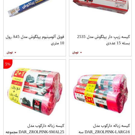
کیسه زیپ دار پیلگوش مدل 2535
فویل آلومینیوم پیلگوش مدل A45 رول
بسته 15 عددی
10 متری
۰
۰
5%
کیسه زباله دارکوب مدل
کیسه زباله دارکوب مدل
DAR_ZROLPINK-LARG16 سه
DAR_ZROLPINK-SMAL25 مجموعه