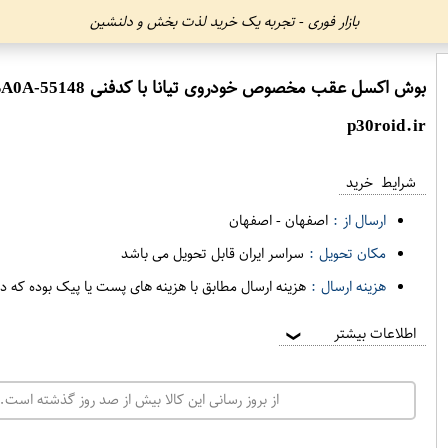
بازار فوری - تجربه یک خرید لذت بخش و دلنشین
بوش اکسل عقب مخصوص خودروی تیانا با کدفنی 55148-6SA0A برندنیسان موتور فروشگاه مگاموتور
p30roid.ir
شرایط خرید
ارسال از :
اصفهان
-
اصفهان
مکان تحویل :
سراسر ایران قابل تحویل می باشد
هزینه ارسال :
هزینه ارسال مطابق با هزینه های پست یا پیک بوده که د
اطلاعات بیشتر
❯
از بروز رسانی این کالا بیش از صد روز گذشته است. 