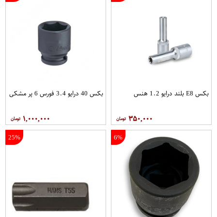
بکس E8 بلند درایو 1.2 هنس
بکس 40 درایو 3.4 فورس 6 پر مشکی
۱,۰۰۰,۰۰۰
۳۵۰,۰۰۰
25%
6%