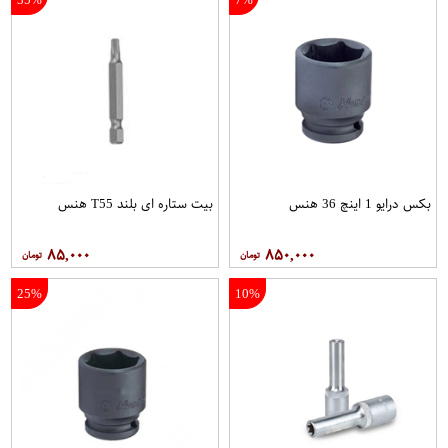
بکس درایو 1 اینچ 36 هنس
بیت ستاره ای بلند T55 هنس
۸۵,۰۰۰
۸۵۰,۰۰۰
25%
10%