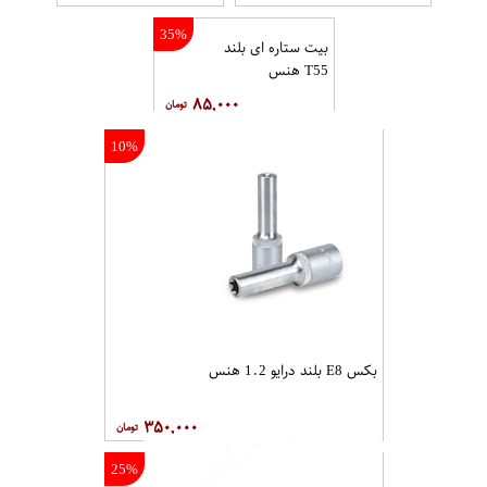
35%
بیت ستاره ای بلند
T55 هنس
۸۵,۰۰۰
10%
بکس E8 بلند درایو 1.2 هنس
۳۵۰,۰۰۰
25%