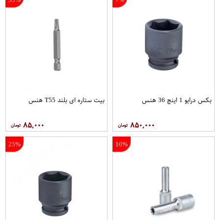
بکس درایو 1 اینچ 36 هنس
بیت ستاره ای بلند T55 هنس
۸۵,۰۰۰
۸۵۰,۰۰۰
25%
10%