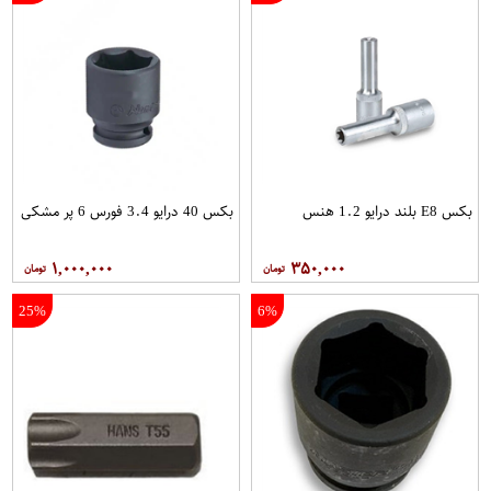
بکس E8 بلند درایو 1.2 هنس
بکس 40 درایو 3.4 فورس 6 پر مشکی
۱,۰۰۰,۰۰۰
۳۵۰,۰۰۰
25%
6%