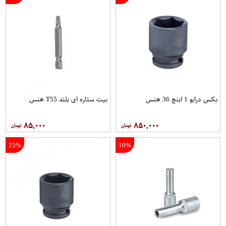
بکس درایو 1 اینچ 36 هنس
بیت ستاره ای بلند T55 هنس
۸۵,۰۰۰
۸۵۰,۰۰۰
25%
10%