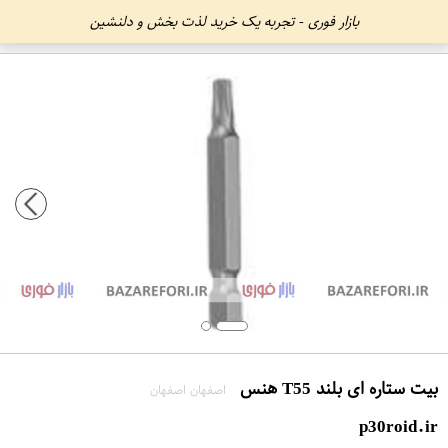
بازار فوری - تجربه یک خرید لذت بخش و دلنشین
بیت ستاره ای بلند T55 هنس
اصفهان اصفهان
p30roid.ir