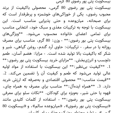
بیسکویت پتی پور رضوی 80 گرمی
بیسکویت پتی بور رضوی 80 گرمی، محصولی باکیفیت از برند
محبوب رضوی، یکی از خوراکی‌های خوشمزه و پرطرفدار است که
برای صبحانه، میان‌وعده و حتی پذیرایی مناسب است. این
بیسکویت با توجه به ترکیبات مغذی و سبک خود، انتخابی مناسب
برای تمامی اعضای خانواده محسوب می‌شود. **ویژگی‌های
بیسکویت پتی بور رضوی:** - وزن: 80 گرم، مناسب برای مصرف
روزانه یا در سفر. - ترکیبات: حاوی آرد گندم، روغن گیاهی، شیر و
شکر که باکیفیت بالا تولید شده است. - مزایا: هضم آسان، طعم
دلچسب و انرژی‌بخش. **مزایای خرید بیسکویت پتی بور رضوی:**
1. **کیفیت بی‌نظیر:** این بیسکویت با استفاده از مواد اولیه
عالی تولید می‌شود که طعم و کیفیت آن را تضمین می‌کند. 2.
**قیمت مناسب:** محصولی اقتصادی و به‌صرفه که ارزش خرید
دارد. 3. **همراه ایده‌آل:** مناسب برای مصرف به همراه چای،
قهوه یا حتی شیر، به‌ویژه برای کودکان. **نکات سئو برای معرفی
بیسکویت پتی بور رضوی:** - استفاده از کلمات کلیدی مانند
«بیسکویت پتی بور رضوی»، «میان‌وعده سالم»، و «بیسکویت 80
گرمی». - تولید محتوای یونیک و جذاب برای کاربران.