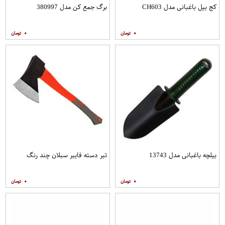
کج بیل باغبانی مدل CH603
برگ جمع کن مدل 380997
۰
۰
بیلچه باغبانی مدل 13743
تبر دسته فایبر سبلان چند رنگ
۰
۰