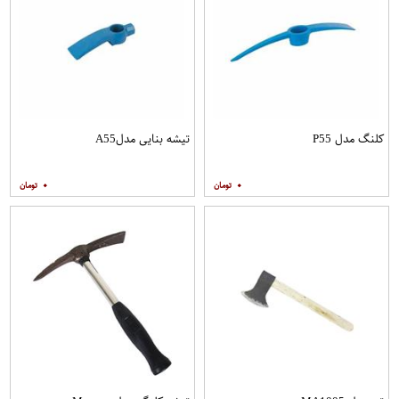
کلنگ مدل P55
تیشه بنایی مدلA55
۰
۰