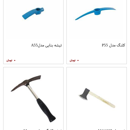
کلنگ مدل P55
تیشه بنایی مدلA55
۰
۰