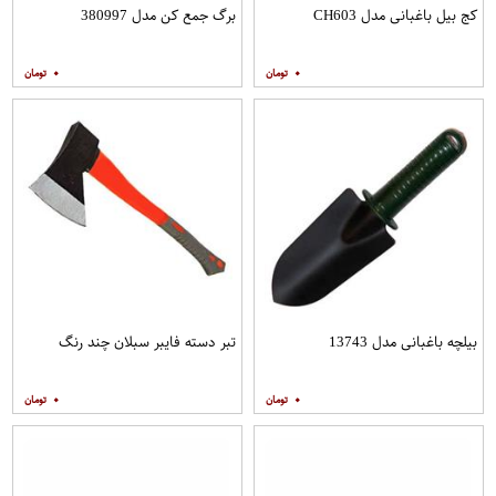
کج بیل باغبانی مدل CH603
برگ جمع کن مدل 380997
۰
۰
بیلچه باغبانی مدل 13743
تبر دسته فایبر سبلان چند رنگ
۰
۰