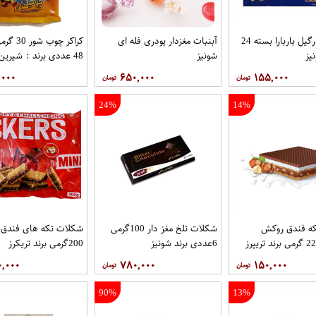
شکلات نارگیل باربارا بسته 24
آبنبات مغزدار پودری فله ای
کراکر چوب 
یز
شونیز
48 عددی برند : شیرین عسل
,۰۰۰
۶۵۰,۰۰۰
۱۵۵,۰۰۰
24%
14%
ه فندق روکش
شکلات تلخ مغز دار 100گرمی
شکلات تکه های فندق 
6عددی برند شونیز
200گرمی برند تریکرز
۰,۰۰۰
۷۸۰,۰۰۰
۱۵۰,۰۰۰
90%
13%