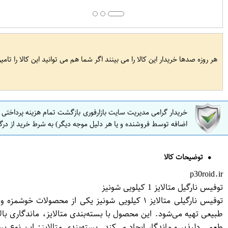
هر روزه صدها خریدار این کالا را می بینند اگر شما هم می توانید این کالا را تام
خریدار گرامی مدیریت سایت بازارفوری بازگشت تمام هزینه پرداختی
اضافه توسط فروشنده و یا هر دلیل موجه دیگر) به شرط خرید از درگ
توضیحات کالا
p30roid.ir
توفیس نارگیل متالایز 1 کیلویی شونیز
توفیس نارگیلی متالایز ۱ کیلویی شونیز یکی از 
طعمی دلپذیر و ماندگار ایجاد می‌کند. بسته‌بندی متالایز: این نوع