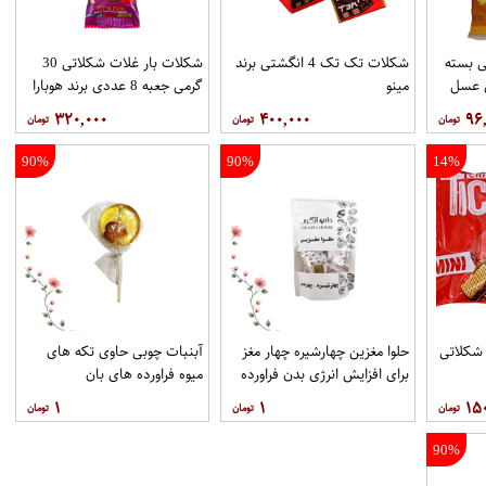
شور 30 گرمی بسته
شکلات تک تک 4 انگشتی برند
شکلات بار غلات شکلاتی 30
مینو
گرمی جعبه 8 عددی برند هوبارا
۳۲۰,۰۰۰
۴۰۰,۰۰۰
۹۶
90%
90%
14%
شکلاتی
حلوا مغزین چهارشیره چهار مغز
آبنبات چوبی حاوی تکه های
برای افزایش انرژی بدن فراورده
میوه فراورده های بان
های بان
۱
۱
۱۵
90%