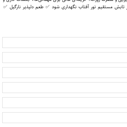
 و خنک، دور از تابش مستقیم نور آفتاب نگهداری شود ✅ طعم دلپذیر نارگیل ✅