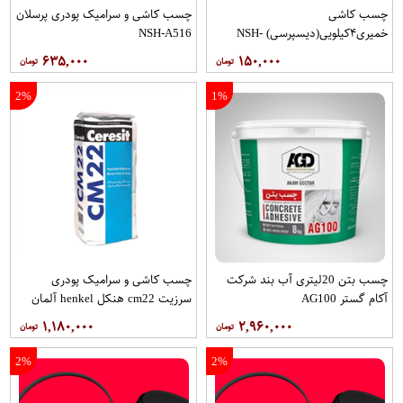
چسب کاشی
چسب کاشی و سرامیک پودری پرسلان
خمیری۴کیلویی(دیسپرسی) NSH-
NSH-A516
A514
۶۳۵,۰۰۰
۱۵۰,۰۰۰
2%
1%
چسب بتن 20لیتری آب بند شرکت
چسب کاشی و سرامیک پودری
آکام گستر AG100
سرزیت cm22 هنکل henkel آلمان
ceresit
۱,۱۸۰,۰۰۰
۲,۹۶۰,۰۰۰
2%
2%