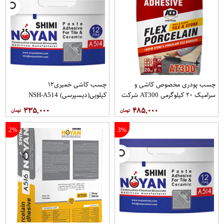
چسب پودری مخصوص کاشی و
چسب کاشی خمیری۱۲
سرامیک ۲۰ کیلوگرمی AT300 شرکت
کیلویی(دیسپرسی) NSH-A514
آکام گستر
۳۳۵,۰۰۰
۴۸۵,۰۰۰
2%
3%