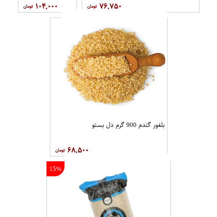
۱۰۴,۰۰۰
۷۶,۷۵۰
بلغور گندم 900 گرم دل بستو
۶۸,۵۰۰
15%