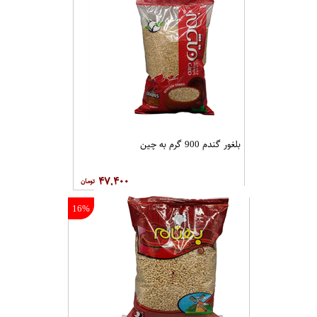
بلغور گندم 900 گرم به چین
۴۷,۴۰۰
16%