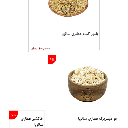
بلغور گندم عطاری سالویا
۶۰,۰۰۰
7%
5%
جو دوسرپرک عطاری سالویا
خاکشیر عطاری
سالویا