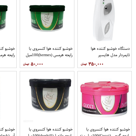
دستگاه خوشبو کننده هوا
خوشبو کننده هوا کنسروی با
خوشبو کنن
تایمردار مدل هایسپر
رایحه هرمس (hermes)100میل
برند JM
برند JM
۵۰,۰۰۰
۳۵۰,۰۰۰
خوشبو کننده هوا کنسروی با
خوشبو کننده هوا کنسروی با
خوشبو کنن
رایحه گوچی (Gucci)100میل برند
رایحه دانهیل(dunhill)100میل
آبی(capitan black)270میل JM