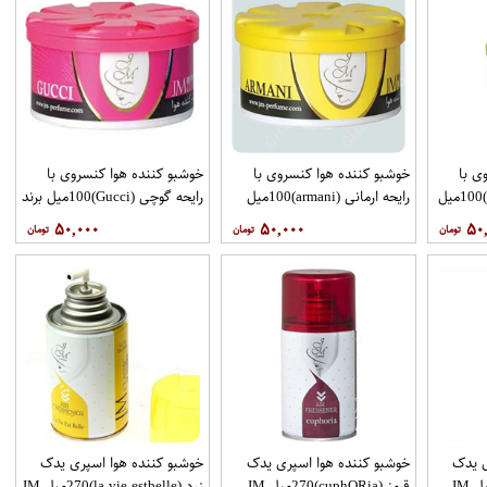
ی با
خوشبو کننده هوا کنسروی با
خوشبو کننده هوا کنسروی با
رایحه لاگوست (lacoste)100میل
رایحه ارمانی (armani)100میل
رایحه گوچی (Gucci)100میل برند
برند JM
JM
۵۰,۰۰۰
۵۰,۰۰۰
۵۰
ی یدک
خوشبو کننده هوا اسپری یدک
خوشبو کننده هوا اسپری یدک
قرمز (cuphO​Ria)270میل JM
زرد (la vie estbelle)270میل JM