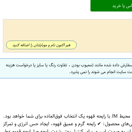
س یا خرید
هم اکنون نام و موبایلتان را اضافه کنید
سفارش داده شده مانند (معیوب بودن ، تفاوت رنگ یا سایز یا درخواست هزینه
ت سایت انجام می شوند را نمی پذیرد.
خوشبو کننده محیط با رایحه قهوه 120 میل برند JM: گرما و انرژی در هر لحظه اگر عاشق عطر دل‌انگیز و جذاب قهوه هستید، خوشبو کننده محیط JM با رایحه قهوه یک انتخاب فوق‌العاده برای شما خواهد بود.
دهد. ویژگی‌های محصول: ✔ رایحه گرم و عمیق قهوه، ایجاد حس انرژی و تمرکز
ان به صورت اسپری برای کنترل بهتر شدت رایحه چرا رایحه قهوه عطر