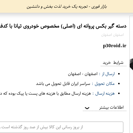
بازار فوری - تجربه یک خرید لذت بخش و دلنشین
دسته گیر بکس پروانه ای (اصلی) مخصوص خودروی تیانا با کدفنی 11220-JN01Aبرند نیسان موتور فروشگاه مگام
اصفهان اصفهان
p30roid.ir
شرایط خرید
ارسال از :
اصفهان
-
اصفهان
مکان تحویل :
سراسر ایران قابل تحویل می باشد
هزینه ارسال :
هزینه ارسال مطابق با هزینه های پست یا پیک بوده که د
اطلاعات بیشتر
❯
از بروز رسانی این کالا بیش از صد روز گذشته است. 