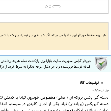
هر روزه صدها خریدار این کالا را می بینند اگر شما هم می توانید این کالا را تام
خریدار گرامی مدیریت سایت بازارفوری بازگشت تمام هزینه پرداختی
اضافه توسط فروشنده و یا هر دلیل موجه دیگر) به شرط خرید از درگ
توضیحات کالا
p30roid.ir
دسته گیر بکس پروانه ای (اصلی) مخصوص خودروی تیانا با کدفنی 11220-JN01Aبرند نیسان موتور فروشگاه مگاموتور
دسته گیربکس (پروانه‌ای) تیانا یکی از اجزای کلیدی در سیستم ان
نهایت به راننده امکان تعویض دنده و تنظیم سرعت را می‌دهد. طراحی