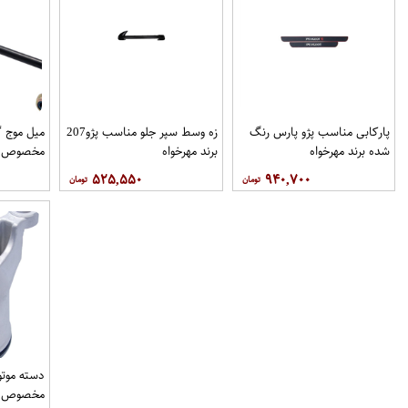
پاركابی مناسب پژو پارس رنگ
زه وسط سپر جلو مناسب پژو207
میل موج 
شده برند مهرخواه
برند مهرخواه
مخصوص خو
۵۲۵,۵۵۰
۹۴۰,۷۰۰
فروشگاه م
دسته موتو
مخصوص خو