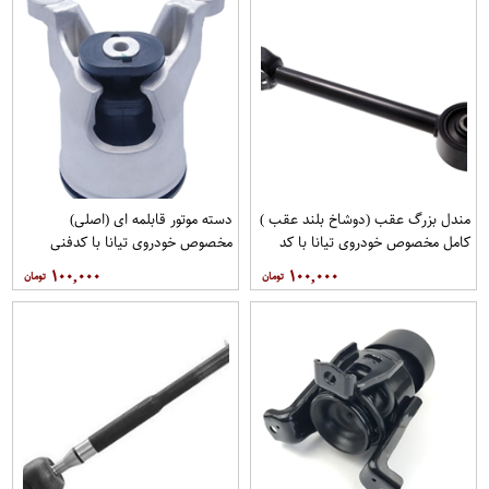
مندل بزرگ عقب (دوشاخ بلند عقب )
دسته موتور قابلمه ای (اصلی)
کامل مخصوص خودروی تیانا با کد
مخصوص خودروی تیانا با کدفنی
فنی 55110-JN00Aبرند EEP فروشگاه
11210-JP00Bبرند نیسان موتور
۱۰۰,۰۰۰
۱۰۰,۰۰۰
مگاموتور
فروشگاه مگاموتور