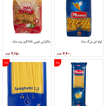
لوله اي بزرگ مانا
ماکاراني فرمي 500گرم برند مک
۴,۲۵۰
۴,۴۰۰
5%
6%