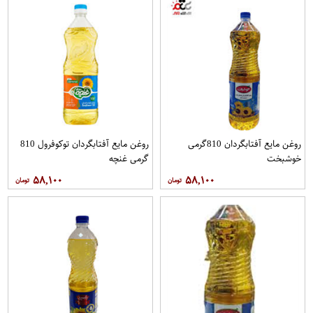
روغن مايع آفتابگردان 810گرمی
روغن مايع آفتابگردان توکوفرول 810
خوشبخت
گرمی غنچه
۵۸,۱۰۰
۵۸,۱۰۰