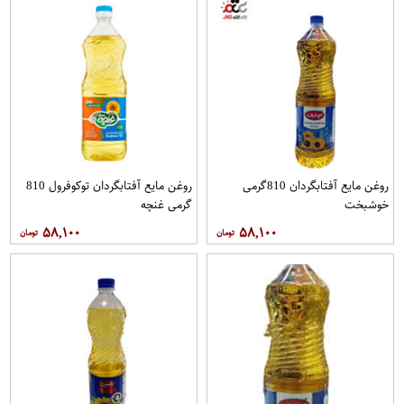
روغن مايع آفتابگردان 810گرمی
روغن مايع آفتابگردان توکوفرول 810
خوشبخت
گرمی غنچه
۵۸,۱۰۰
۵۸,۱۰۰