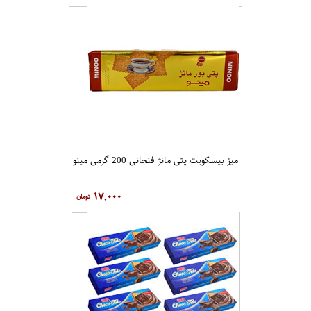
شیرین عسل اکسترا ویفر پرتقال
۱۵,۰۰۰
میز بیسکویت پتی مانژ فنجانی 200 گرمی مینو