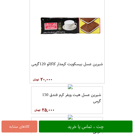
چربی کاهش یافته 150 گرمی
۲۴,۵۰۰
شیرین عسل بیسکویت کرمدار کاکائو 120گرمی
چت ، تماس یا خرید
کالاهای مشابه