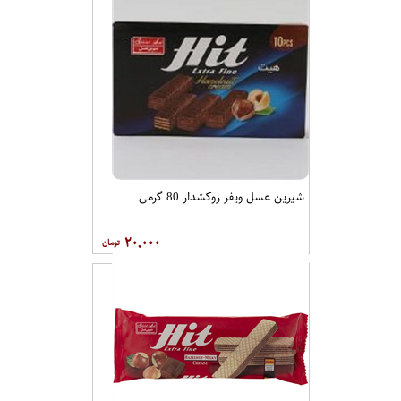
سالمین نان روغنی 200 گرمی
۵۰,۰۰۰
شیرین عسل ویفر روکشدار 80 گرمی