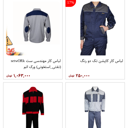
17%
لباس کار کاپشن تک دو رنگ
لباس کار مهندسی ست setwO​Rk
(نفتی_استخونی) ورک اتم
۱,۰۶۳,۰۰۰
۲۵۰,۰۰۰