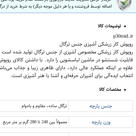
اضافه توسط فروشنده و یا هر دلیل موجه دیگر) به شرط خرید از درگ
توضیحات کالا
p30roid.ir
روپوش کار زرشکی آشپزی جنس ترگال
روپوش کار زرشکی مخصوص آشپزی از جنس ترگال تولید شده است و برای 
قابلیت شستشو در ماشین لباسشویی را دارد. با داشتن کالای روپوش ک
علاوه بر اینکه عملکرد عالی دارد، دارای ظاهری زیبا و جذاب می‌
انتخاب ایده‌آلی برای آشپزان حرفه‌ای و آشنا با هنر آشپزی است.
مختصات کالا
جنس پارچه
ترگال ساده، مقاوم و بادوام
وزن پارچه
معمولاً بین 240 تا 280 گرم بر متر مربع