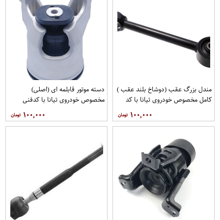
مندل بزرگ عقب (دوشاخ بلند عقب )
دسته موتور قابلمه ای (اصلی)
کامل مخصوص خودروی تیانا با کد
مخصوص خودروی تیانا با کدفنی
فنی 55110-JN00Aبرند EEP فروشگاه
11210-JP00Bبرند نیسان موتور
۱۰۰,۰۰۰
۱۰۰,۰۰۰
مگاموتور
فروشگاه مگاموتور