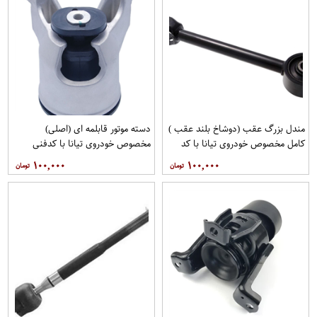
مندل بزرگ عقب (دوشاخ بلند عقب )
دسته موتور قابلمه ای (اصلی)
کامل مخصوص خودروی تیانا با کد
مخصوص خودروی تیانا با کدفنی
فنی 55110-JN00Aبرند EEP فروشگاه
11210-JP00Bبرند نیسان موتور
۱۰۰,۰۰۰
۱۰۰,۰۰۰
مگاموتور
فروشگاه مگاموتور