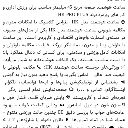
ساعت هوشمند صفحه مربع 45 میلیمتر مناسب برای ورزش اداری و
کار های روزمره برند HK PRO PLUS
⌚ ساعت هوشمند مدل HK | طراحی کلاسیک با امکانات مدرن و
مکالمه بلوتوثی ساعت هوشمند مدل HK یکی از مدل‌های محبوب
در دسته‌ی اسمارت واچ‌های اقتصادی و کاربردی است. این ساعت
با طراحی زیبا و مدرن، نمایشگر بزرگ، قابلیت مکالمه بلوتوثی و
امکانات کامل ورزشی و سلامتی، برای کسانی که دنبال عملکرد بالا
با قیمت مناسب هستند، یک انتخاب هوشمندانه به شمار می‌آید.
✅ ویژگی‌های برجسته ساعت هوشمند HK: 📞 مکالمه بلوتوثی با
کیفیت صدا عالی – تماس بگیرید یا پاسخ دهید بدون نیاز به گوشی
📲 پشتیبانی از نوتیفیکیشن پیام‌ها و اپ‌ها (واتساپ، تلگرام،
اینستاگرام، تماس و ...) 📺 صفحه‌نمایش تمام لمسی رنگی –
تجربه‌ای شفاف و کاربرپسند 💖 پایش ضربان قلب، فشار خون و
اکسیژن خون در طول شبانه‌روز 💤 ردیابی کیفیت خواب – بهبود
عادت‌های خواب با بررسی دقیق 🏃‍♂️ چندین حالت ورزشی متنوع –
همراه شما در تمام تمرین‌ها 🔋 باتری بادوام با شارژدهی ۳ تا ۵
روزه 🌧️ مقاومت در برابر پاشش آب (IP67) – مناسب استفاده