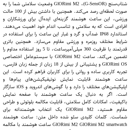
شتاب‌سنج (G-SensO​R)، GlO​Rimi M2 وضعیت سلامتی شما را به
صورت لحظه‌ای رصد می‌کند. همچنین با داشتن بیش از 100 حالت
ورزشی، این ساعت هوشمند گزینه‌ای ایده‌آل برای ورزشکاران و
افرادی است که به سلامتی و تناسب اندام خود اهمیت می‌دهند.
استاندارد IP68 ضدآب و گرد و غبار این ساعت را برای استفاده در
شرایط مختلف روزمره و ورزشی مقاوم می‌سازد. همچنین باتری
قدرتمند با ظرفیت 360 میلی‌آمپرساعت، تا 5 روز استفاده مداوم را
تضمین می‌کند. ساعت GlO​Rimi M2 با سیستم‌عامل اختصاصی
GlO​Rimi OS و پشتیبانی از بیش از 18 زبان از جمله زبان فارسی،
تجربه کاربری ساده و روانی را برای کاربران فراهم کرده است. این
ساعت هوشمند قابلیت نمایش نوتیفیکیشن‌های پیام‌ها و
اپلیکیشن‌های مختلف را دارد و با گوشی‌های اندروید و iOS سازگار
است. اگر به دنبال یک ساعت هوشمند با صفحه نمایش
باکیفیت، امکانات کامل سلامتی، قابلیت مکالمه بلوتوثی و طراحی
مقاوم هستید، GlO​Rimi M2 یک انتخاب هوشمندانه برای
شماست. کلمات کلیدی سئو شده داخل متن: ساعت هوشمند
GlO​Rimi M2 GlO​Rimi M2 smartwatch ساعت هوشمند با مکالمه