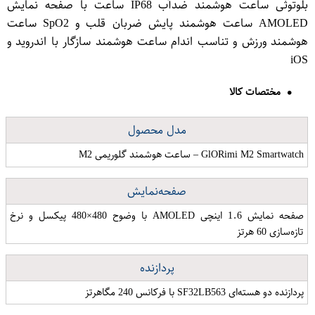
بلوتوثی ساعت هوشمند ضدآب IP68 ساعت با صفحه نمایش
AMOLED ساعت هوشمند پایش ضربان قلب و SpO2 ساعت
هوشمند ورزش و تناسب اندام ساعت هوشمند سازگار با اندروید و
iOS
مختصات کالا
مدل محصول
GlO​Rimi M2 Smartwatch – ساعت هوشمند گلوریمی M2
صفحه‌نمایش
صفحه نمایش 1.6 اینچی AMOLED با وضوح 480×480 پیکسل و نرخ
تازه‌سازی 60 هرتز
پردازنده
پردازنده دو هسته‌ای SF32LB563 با فرکانس 240 مگاهرتز