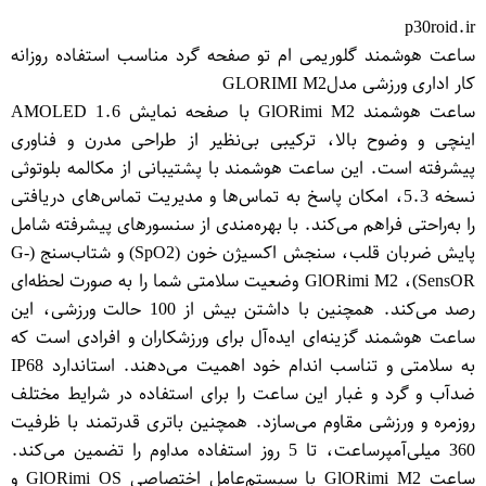
p30roid.ir
ساعت هوشمند گلوریمی ام تو صفحه گرد مناسب استفاده روزانه
کار اداری ورزشی مدلGLO​RIMI M2
ساعت هوشمند GlO​Rimi M2 با صفحه نمایش AMOLED 1.6
اینچی و وضوح بالا، ترکیبی بی‌نظیر از طراحی مدرن و فناوری
پیشرفته است. این ساعت هوشمند با پشتیبانی از مکالمه بلوتوثی
نسخه 5.3، امکان پاسخ به تماس‌ها و مدیریت تماس‌های دریافتی
را به‌راحتی فراهم می‌کند. با بهره‌مندی از سنسورهای پیشرفته شامل
پایش ضربان قلب، سنجش اکسیژن خون (SpO2) و شتاب‌سنج (G-
SensO​R)، GlO​Rimi M2 وضعیت سلامتی شما را به صورت لحظه‌ای
رصد می‌کند. همچنین با داشتن بیش از 100 حالت ورزشی، این
ساعت هوشمند گزینه‌ای ایده‌آل برای ورزشکاران و افرادی است که
به سلامتی و تناسب اندام خود اهمیت می‌دهند. استاندارد IP68
ضدآب و گرد و غبار این ساعت را برای استفاده در شرایط مختلف
روزمره و ورزشی مقاوم می‌سازد. همچنین باتری قدرتمند با ظرفیت
360 میلی‌آمپرساعت، تا 5 روز استفاده مداوم را تضمین می‌کند.
ساعت GlO​Rimi M2 با سیستم‌عامل اختصاصی GlO​Rimi OS و