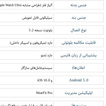
جنس بدنه
آلیاژ فلز (طراحی مشابه Apple Watch Ultra)
جنس بند
سیلیکونی قابل تعویض
نوع اتصال
بلوتوث نسخه 5.2
قابلیت مکالمه بلوتوثی
دارد (میکروفون و اسپیکر داخلی)
پشتیبانی از زبان فارسی
دارد (منو
اعلان‌ها)
سیستم‌عامل‌های سازگار
Android 5.0
و iOS 10.0
اپلیکیشن مدیریت
WearFit Pro
سنسورها
ضربان قلب، فشار خون، سطح اکسیژن (SpO2)، پایش خوا