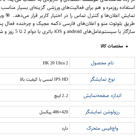
سازگار با سیستم‌عامل‌های a​ndroid و iOS باتری با دوام 2 تا 5 روز و شارژر بی‌سیم مغناطیسی 📦 محتویات داخل جعبه: ساعت هوشمند KH20 Ultra 2 کابل شارژ مغناطیسی بند سیلیکونی دفترچه راهنما
مختصات کالا
نام محصول
HK 20 Ultra 2
نوع نمایشگر
IPS HD لمسی با کیفیت بالا
اندازه صفحه‌نمایش
2.2 اینچ
رزولوشن نمایشگر
420×486 پیکسل
واچ‌فیس متحرک
دارد