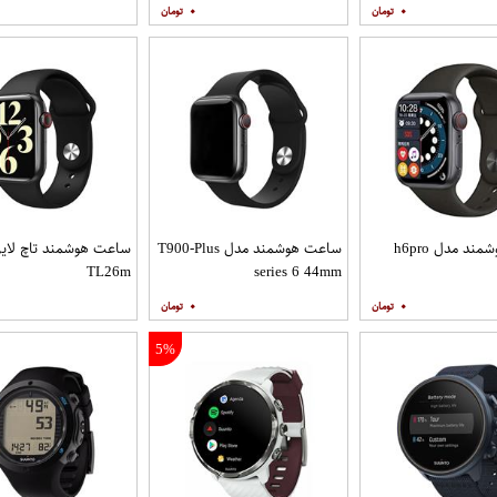
۰
۰
د مدل h6pro
ساعت هوشمند مدل T900-Plus
ساعت هوشمند تاچ لای
TL26m
series 6 44mm
۰
۰
5%