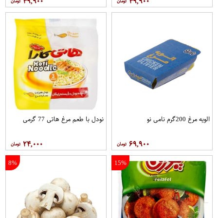
۴۹,۹۰۰
۴۹,۹۰۰
الویه مرغ 200گرم نامی نو
نودل با طعم مرغ هاتی 77 گرمی
۲۴,۰۰۰
۶۹,۹۰۰
8%
15%