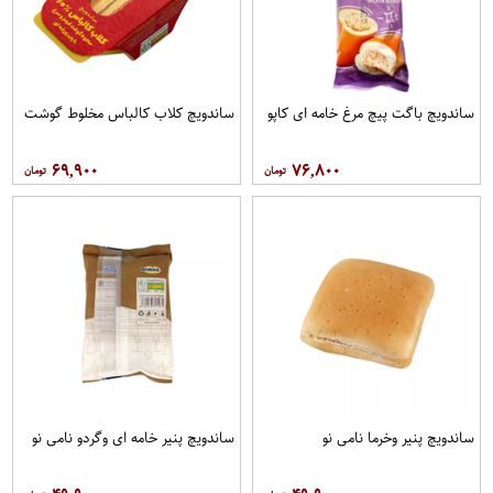
ساندویچ باگت پیچ مرغ خامه ای کاپو
ساندویچ کلاب کالباس مخلوط گوشت
۶۹,۹۰۰
۷۶,۸۰۰
ساندویچ پنیر وخرما نامی نو
ساندویچ پنیر خامه ای وگردو نامی نو