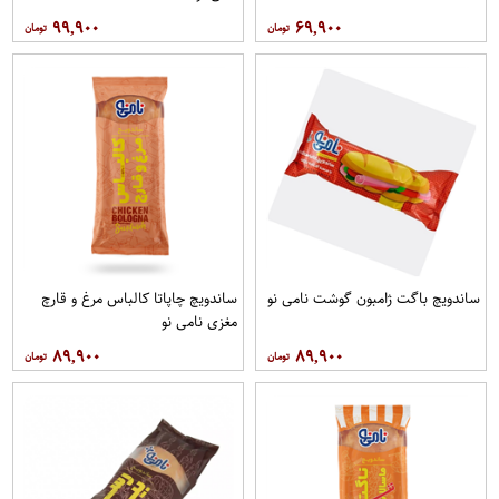
۹۹,۹۰۰
۶۹,۹۰۰
ساندویچ باگت ژامبون گوشت نامی نو
ساندویچ چاپاتا کالباس مرغ و قارچ
مغزی نامی نو
۸۹,۹۰۰
۸۹,۹۰۰