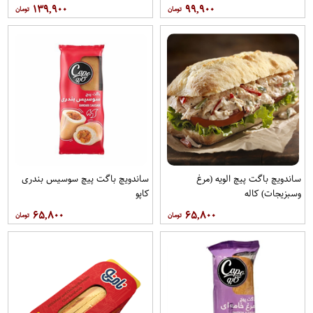
۱۳۹,۹۰۰
۹۹,۹۰۰
ساندویچ باگت پیچ الویه (مرغ
ساندویچ باگت پیچ سوسیس بندری
وسبزیجات) کاله
کاپو
۶۵,۸۰۰
۶۵,۸۰۰