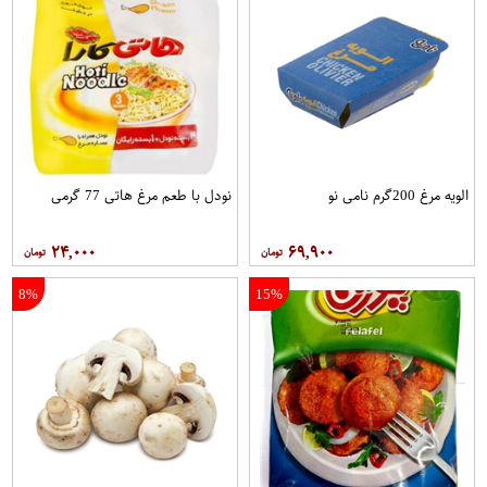
الویه مرغ 200گرم نامی نو
نودل با طعم مرغ هاتی 77 گرمی
۲۴,۰۰۰
۶۹,۹۰۰
8%
15%