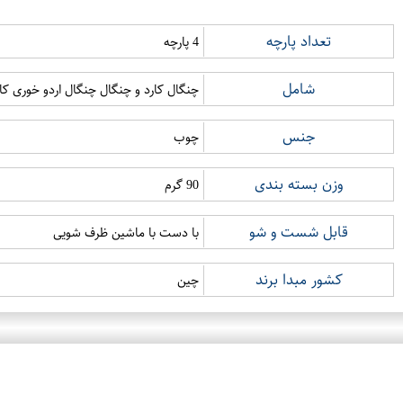
تعداد پارچه
4 پارچه
شامل
چنگال کارد و چنگال چنگال اردو خوری کا
جنس
چوب
وزن بسته بندی
90 گرم
قابل شست و شو
با دست با ماشین ظرف شویی
کشور مبدا برند
چین