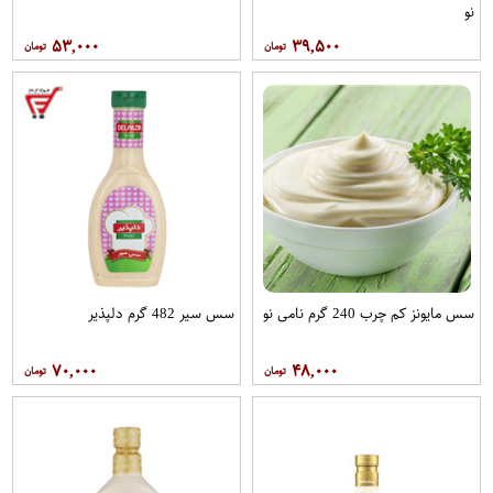
نو
۵۳,۰۰۰
۳۹,۵۰۰
سس مایونز کم چرب 240 گرم نامی نو
سس سیر 482 گرم دلپذیر
۷۰,۰۰۰
۴۸,۰۰۰