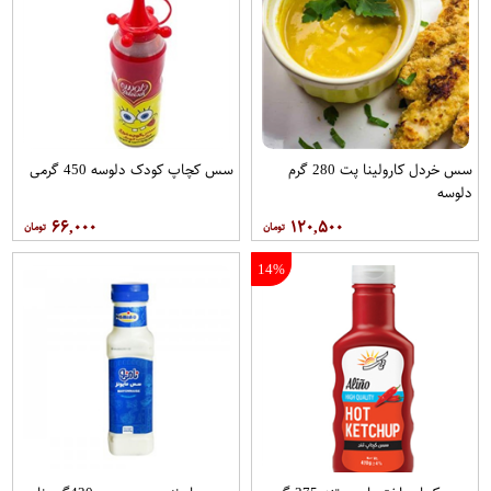
سس خردل کارولینا پت 280 گرم
سس کچاپ کودک دلوسه 450 گرمی
دلوسه
۶۶,۰۰۰
۱۲۰,۵۰۰
14%