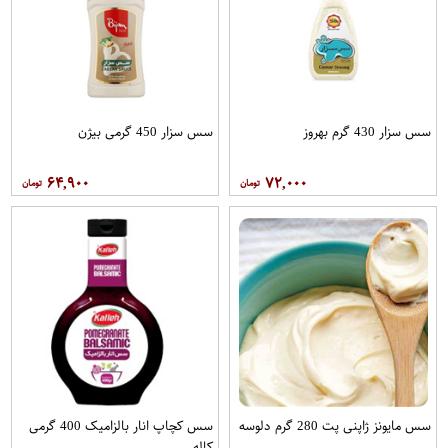
سس سزار 430 گرم بهروز
سس سزار 450 گرمی بیژن
۶۴,۹۰۰
۷۲,۰۰۰
سس مایونز ژاپنی پت 280 گرم دلوسه
سس کچاپ انار بالزامیک 400 گرمی
کاله