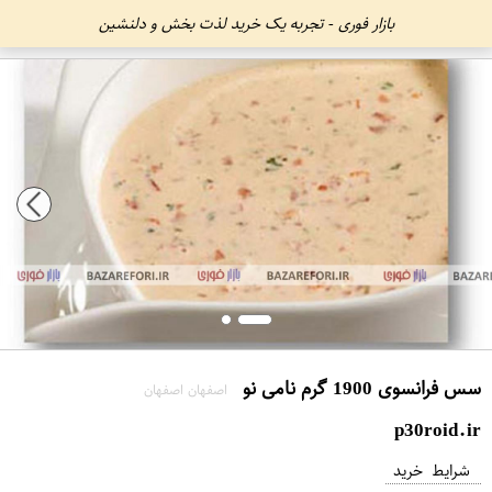
بازار فوری - تجربه یک خرید لذت بخش و دلنشین
سس فرانسوی 1900 گرم نامی نو
اصفهان اصفهان
p30roid.ir
شرایط خرید