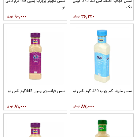
سس کچاپ اختصاصی تند 375 گرمی
سس مایونز پرچرب پمپی 430گرم نامی
تک
نو
۹۰,۰۰۰
۳۶,۲۲۰
سس مایونز کم چرب 430 گرم نامی نو
سس فرانسوی پمپی 445گرم نامی نو
۸۱,۰۰۰
۸۷,۰۰۰