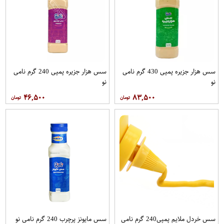
سس هزار جزیره پمپی 430 گرم نامی
سس هزار جزیره پمپی 240 گرم نامی
نو
نو
۴۶,۵۰۰
۸۳,۵۰۰
سس خردل ملایم پمپی240 گرم نامی
سس مایونز پرچرب 240 گرم نامی نو