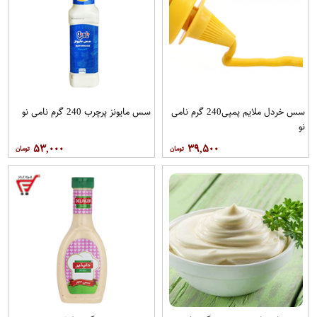
سس خردل ملایم پمپی240 گرم نامی
سس مایونز پرچرب 240 گرم نامی نو
نو
۵۳,۰۰۰
۳۹,۵۰۰