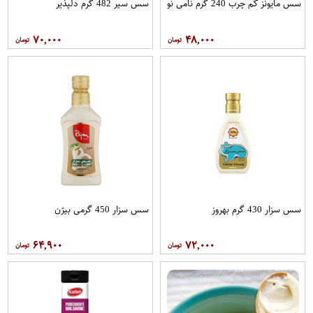
سس مایونز کم چرب 240 گرم نامی نو
سس سیر 482 گرم دلپذیر
۷۰,۰۰۰
۴۸,۰۰۰
سس سزار 430 گرم بهروز
سس سزار 450 گرمی بیژن
۶۴,۹۰۰
۷۲,۰۰۰