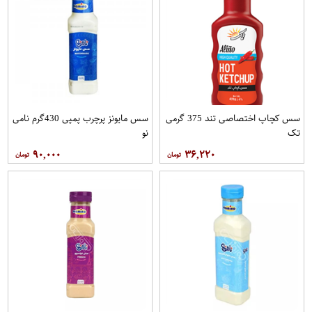
سس کچاپ اختصاصی تند 375 گرمی
سس مایونز پرچرب پمپی 430گرم نامی
تک
نو
۹۰,۰۰۰
۳۶,۲۲۰