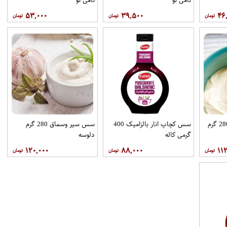
۵۳,۰۰۰
۳۹,۵۰۰
۴۶
سس مایونز ژاپنی پت 280 گرم
سس کچاپ انار بالزامیک 400
سس سیر وسماق 280 گرم
گرمی کاله
دلوسه
۱۲۰,۰۰۰
۸۸,۰۰۰
۱۱۲