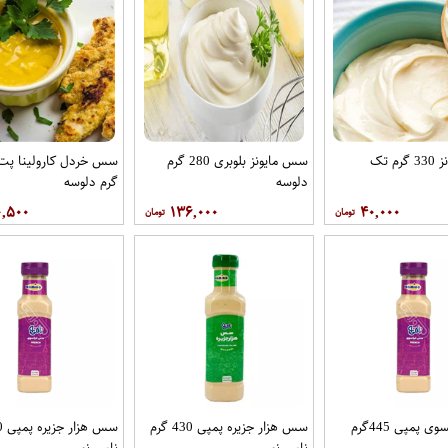
م تک
سس مایونز بلوبری 280 گرم
دلوسه
گرم دلوسه
۰,۵۰۰
۱۳۶,۰۰۰
۴۰,۰۰۰
سس فرانسوی پمپی 445گرم
سس هزار جزیره پمپی 430 گرم
نامی نو
نامی نو