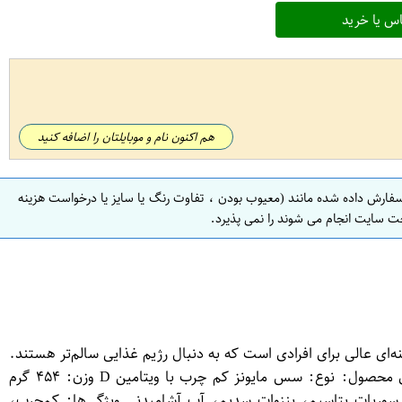
س یا خرید
هم اکنون نام و موبایلتان را اضافه کنید
سفارش داده شده مانند (معیوب بودن ، تفاوت رنگ یا سایز یا درخواست هزینه
ت سایت انجام می شوند را نمی پذیرد.
رب با ویتامین دی ۴۵۴ گرم دلپذیر یک چاشنی سالم و خوش‌طعم است که با کاهش میزان چربی و افزودن ویتامین D، گزینه‌ای عالی برای افرادی است که به دنبال رژیم غذایی سالم‌تر هستند.
این محصول با فرمولاسیون ویژه، طعمی متعادل و بافتی نرم دارد و برای سالادها، ساندویچ‌ها و غذاهای رژیمی مناسب است. ویژگی‌های محصول: نوع: سس مایونز کم چرب با ویتامین D وزن: ۴۵۴ گرم
 سوربات پتاسیم، بنزوات سدیم، آب آشامیدنی ویژگی‌ها: کم‌چرب،