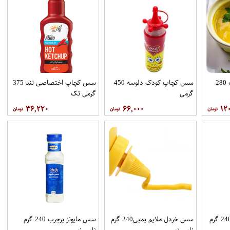
سس خردل کارولینا پت 280
سس کچاپ کودک دلوسه 450
سس کچاپ اختصاصی تند 375
گرمی
گرمی تک
۳۶,۲۲۰
۶۶,۰۰۰
۱۲
سس هزار جزیره پمپی 240 گرم
سس خردل ملایم پمپی240 گرم
سس مایونز پرچرب 240 گرم
نامی نو
نامی نو