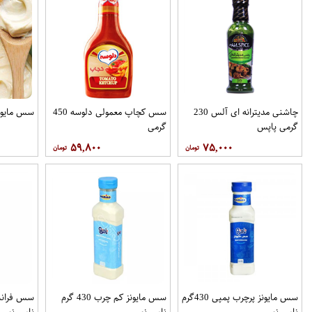
چاشنی مدیترانه ای آلس 230
سس کچاپ معمولی دلوسه 450
سس مایونز 330 گر
گرمی پاپس
گرمی
۵۹,۸۰۰
۷۵,۰۰۰
سس مایونز پرچرب پمپی 430گرم
سس مایونز کم چرب 430 گرم
نامی نو
نامی نو
نامی نو