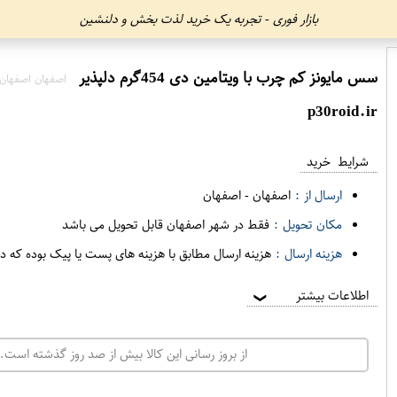
بازار فوری - تجربه یک خرید لذت بخش و دلنشین
سس مایونز کم چرب با ویتامین دی 454گرم دلپذیر
اصفهان اصفهان
p30roid.ir
شرایط خرید
ارسال از :
اصفهان
-
اصفهان
مکان تحویل :
فقط در شهر اصفهان قابل تحویل می باشد
هزینه ارسال :
هزینه ارسال مطابق با هزینه های پست یا پیک بوده که د
اطلاعات بیشتر
❯
از بروز رسانی این کالا بیش از صد روز گذشته است. 