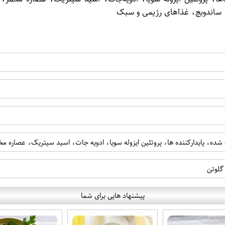
ه، پایدارکننده ها، پروتئین ایزوله سویا، ادویه جات، اسید سیتریک، عصاره م
پیشنهاد هایی برای شما